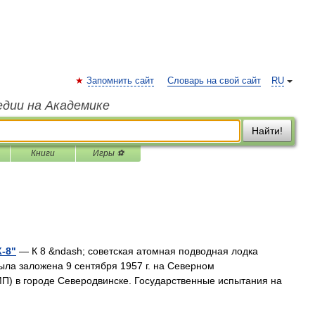
Запомнить сайт
Словарь на свой сайт
RU
едии на Академике
Найти!
Книги
Игры ⚽
-8"
— К 8 &ndash; советская атомная подводная лодка
ыла заложена 9 сентября 1957 г. на Северном
) в городе Северодвинске. Государственные испытания на