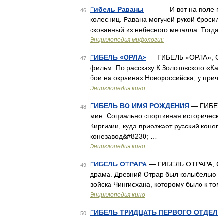
Гибель Раваны
— И вот на поле под
46
колесниц. Равана могучей рукой броси
скованный из небесного металла. Тогд
Энциклопедия мифологии
ГИБЕЛЬ «ОРЛА»
— ГИБЕЛЬ «ОРЛА», СС
47
фильм. По рассказу К.Золотовского «К
бои на окраинах Новороссийска, у при
Энциклопедия кино
ГИБЕЛЬ ВО ИМЯ РОЖДЕНИЯ
— ГИБЕЛ
48
мин. Социально спортивная историческ
Киргизии, куда приезжает русский коне
конезавод&#8230; …
Энциклопедия кино
ГИБЕЛЬ ОТРАРА
— ГИБЕЛЬ ОТРАРА, СС
49
драма. Древний Отрар был колыбелью к
войска Чингисхана, которому было к т
Энциклопедия кино
ГИБЕЛЬ ТРИДЦАТЬ ПЕРВОГО ОТДЕЛ
50