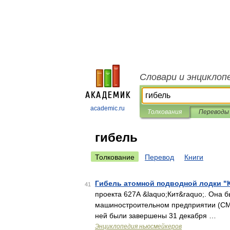
Словари и энциклоп
academic.ru
Толкования
Переводы
гибель
Толкование
Перевод
Книги
Гибель атомной подводной лодки "К
41
проекта 627А &laquo;Кит&raquo;. Она б
машиностроительном предприятии (СМП
ней были завершены 31 декабря …
Энциклопедия ньюсмейкеров