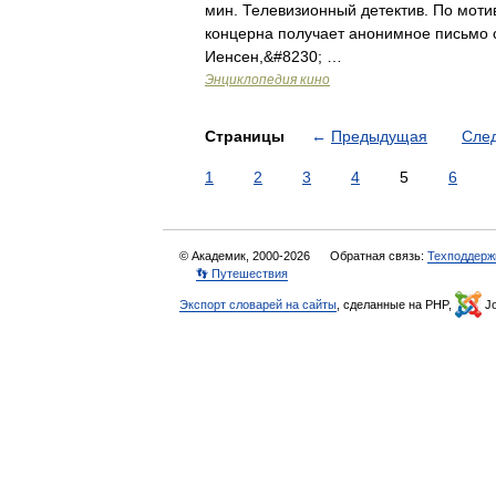
мин. Телевизионный детектив. По мот
концерна получает анонимное письмо с
Иенсен,&#8230; …
Энциклопедия кино
Страницы
←
Предыдущая
Сле
1
2
3
4
5
6
© Академик, 2000-2026
Обратная связь:
Техподдерж
👣 Путешествия
Экспорт словарей на сайты
, сделанные на PHP,
Jo