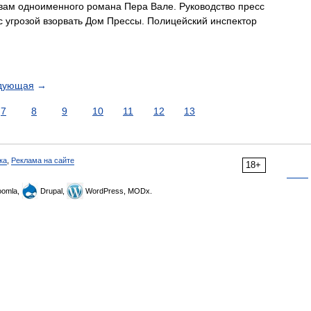
ивам одноименного романа Пера Вале. Руководство пресс
 угрозой взорвать Дом Прессы. Полицейский инспектор
дующая
→
7
8
9
10
11
12
13
ка
,
Реклама на сайте
18+
omla,
Drupal,
WordPress, MODx.