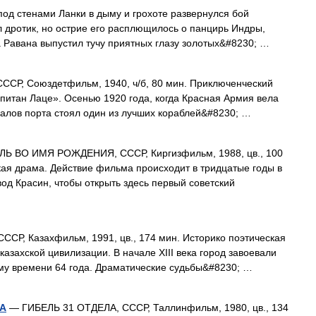
 стенами Ланки в дыму и грохоте развернулся бой
л дротик, но острие его расплющилось о панцирь Индры,
а Равана выпустил тучу приятных глазу золотых&#8230; …
СР, Союздетфильм, 1940, ч/б, 80 мин. Приключенческий
апитан Лаце». Осенью 1920 года, когда Красная Армия вела
чалов порта стоял один из лучших кораблей&#8230; …
Ь ВО ИМЯ РОЖДЕНИЯ, СССР, Киргизфильм, 1988, цв., 100
ая драма. Действие фильма происходит в тридцатые годы в
вод Красин, чтобы открыть здесь первый советский
СР, Казахфильм, 1991, цв., 174 мин. Историко поэтическая
азахской цивилизации. В начале XIII века город завоевали
ому времени 64 года. Драматические судьбы&#8230; …
А
— ГИБЕЛЬ 31 ОТДЕЛА, СССР, Таллинфильм, 1980, цв., 134