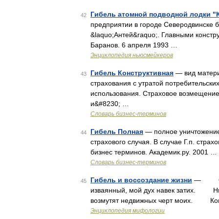
Гибель атомной подводной лодки "
42
предприятии в городе Северодвинске 
&laquo;Антей&raquo;. Главными конст
Баранов. 6 апреля 1993 …
Энциклопедия ньюсмейкеров
Гибель Конструктивная
— вид матери
43
страхования с утратой потребительски
использования. Страховое возмещение 
и&#8230; …
Словарь бизнес-терминов
Гибель Полная
— полное уничтожение
44
страхового случая. В случае Г.п. стра
бизнес терминов. Академик.ру. 2001 …
Словарь бизнес-терминов
Гибель и воссоздание жизни
— Одно
45
изваянный, мой дух навек затих. Н
возмутят недвижных черт моих. К
Энциклопедия мифологии