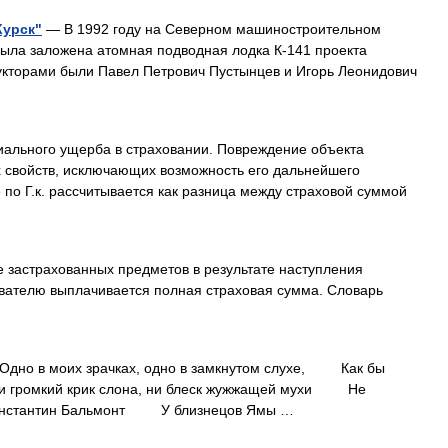
Курск"
— В 1992 году на Северном машиностроительном
была заложена атомная подводная лодка К‑141 проекта
рукторами были Павел Петрович Пустынцев и Игорь Леонидович
ального ущерба в страховании. Повреждение объекта
х свойств, исключающих возможность его дальнейшего
по Г.к. рассчитывается как разница между страховой суммой
 застрахованных предметов в результате наступления
хователю выплачивается полная страховая сумма. Словарь
 в моих зрачках, одно в замкнутом слухе, Как бы
и громкий крик слона, ни блеск жужжащей мухи Не
онстантин Бальмонт У близнецов Ямы …